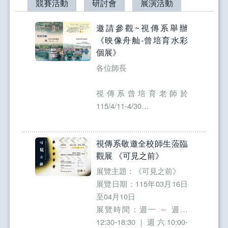
競賽活動
研討會
展演活動
邀請參觀~視傳系舉辦
《映像舟舢-曾培育水彩
個展》
各位師長
視傳系曾培育老師於
115/4/11-4/30
2026-04-09
在設計大樓四樓D408視傳
視傳系敬邀全校師生蒞臨
系設計演藝工坊
觀展 《可見之前》
舉辦「映像舟舢-曾培育水
展覽主題：《可見之前》
彩個展」
展覽日期：115年03月16日
至04月10日
開幕茶會4/15週三上午
展覽時間：週一 ～ 週五
11:20
12:30-18:30｜週六10:00-
2026-03-16