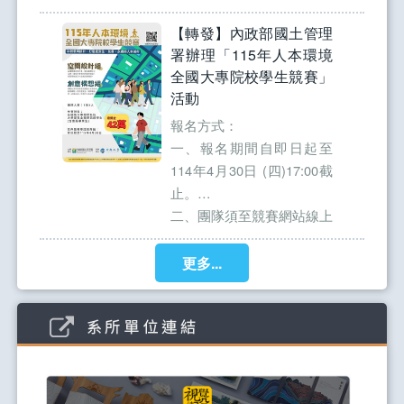
17:00
敬邀各位師長蒞臨參觀指
【轉發】內政部國土管理
展覽地點：朝陽科技大學設
教。
署辦理「115年人本環境
計大樓四樓 YELLOW BOX
全國大專院校學生競賽」
設計演藝工坊D-408
活動
開幕茶會：115年03月17
日，上午10:30
報名方式：
一、報名期間自即日起至
敬邀全校師生蒞臨觀展
114年4月30日 (四)17:00截
止。
二、團隊須至競賽網站線上
2026-01-30
完成「報名表」及「參賽同
意書」
更多...
三、至參賽專區上傳「競賽
構想書」，範本格式請參閱
競賽網站檔案下載區。
四、報名網址：
https://myway.nlma.gov.tw/